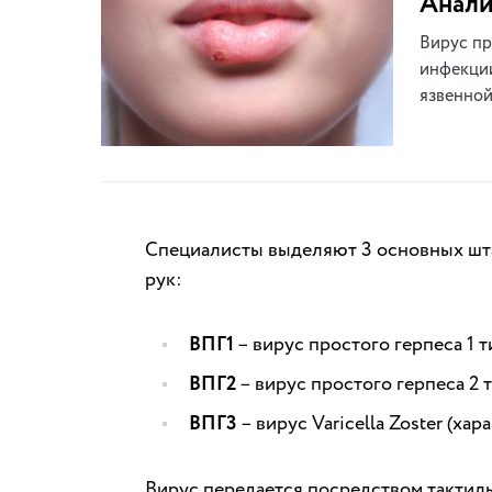
Анали
Вирус пр
инфекции
язвенной
Специалисты выделяют 3 основных шта
рук:
ВПГ1
– вирус простого герпеса 1 т
ВПГ2
– вирус простого герпеса 2 
ВПГ3
– вирус Varicella Zoster (х
Вирус передается посредством тактиль