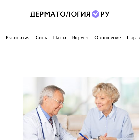
Высыпания
Сыпь
Пятна
Вирусы
Ороговение
Параз