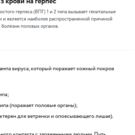
з крови на герпес
остого герпеса (ВПГ) 1 и 2 типа вызывает генитальные
 и является наиболее распространенной причиной
 болезни половых органов.
мпа вируса, который поражает кожный покров
ипа;
типа (поражает половые органы);
арактерен для ветрянки и опоясывающего лишая).
ного контакта с зараженными людьми. Путь