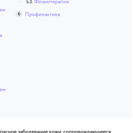
Физиотерапия
овы
Профилактика
а
тем
опасное заболевание кожи, сопровождающееся