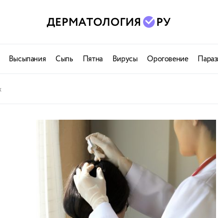
Высыпания
Сыпь
Пятна
Вирусы
Ороговение
Параз
х